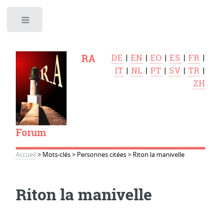
Toggle
RA
DE
|
EN
|
EO
|
ES
|
FR
|
IT
|
NL
|
PT
|
SV
|
TR
|
ZH
Forum
Accueil
>
Mots-clés
>
Personnes citées
>
Riton la manivelle
Riton la manivelle