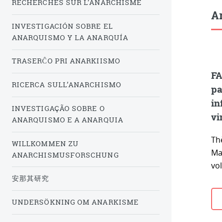
RECHERCHES SUR L’ANARCHISME
Ar
INVESTIGACIÓN SOBRE EL
ANARQUISMO Y LA ANARQUÍA
TRASERĈO PRI ANARKIISMO
FA
RICERCA SULL’ANARCHISMO
pa
in
INVESTIGAÇÃO SOBRE O
vi
ANARQUISMO E A ANARQUIA
Thè
WILLKOMMEN ZU
Mad
ANARCHISMUSFORSCHUNG
vol
安那其研究
UNDERSÖKNING OM ANARKISME