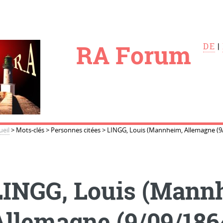
le
RA Forum
DE
|
ueil
>
Mots-clés
>
Personnes citées
>
LINGG, Louis (Mannheim, Allemagne (9/
LINGG, Louis (Mann
Allemagne (9/09/1864