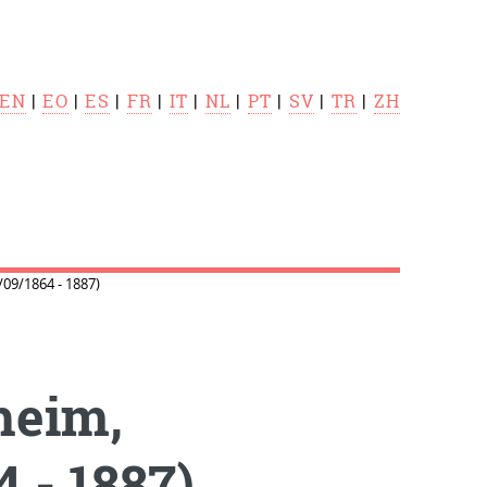
EN
|
EO
|
ES
|
FR
|
IT
|
NL
|
PT
|
SV
|
TR
|
ZH
09/1864 - 1887)
heim,
 - 1887)