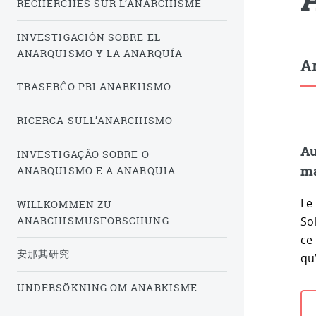
RECHERCHES SUR L’ANARCHISME
INVESTIGACIÓN SOBRE EL
ANARQUISMO Y LA ANARQUÍA
Ar
TRASERĈO PRI ANARKIISMO
RICERCA SULL’ANARCHISMO
Au
INVESTIGAÇÃO SOBRE O
ma
ANARQUISMO E A ANARQUIA
Le 
WILLKOMMEN ZU
ANARCHISMUSFORSCHUNG
So
ce
安那其研究
qu’
UNDERSÖKNING OM ANARKISME