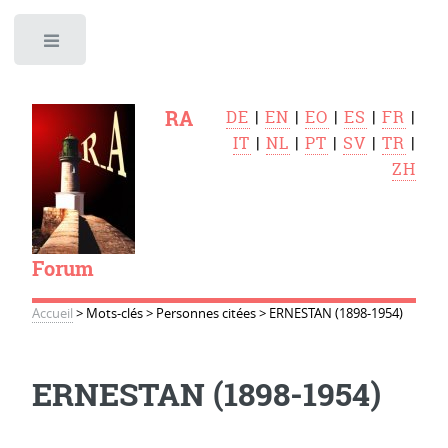
Toggle
RA
DE
|
EN
|
EO
|
ES
|
FR
|
IT
|
NL
|
PT
|
SV
|
TR
|
ZH
Forum
Accueil
>
Mots-clés
>
Personnes citées
>
ERNESTAN (1898-1954)
ERNESTAN (1898-1954)