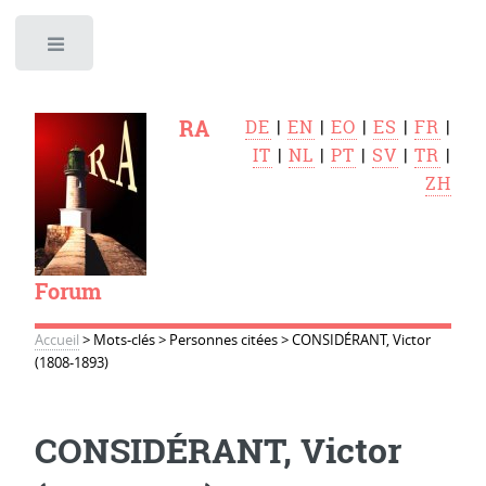
Toggle
RA
DE
|
EN
|
EO
|
ES
|
FR
|
IT
|
NL
|
PT
|
SV
|
TR
|
ZH
Forum
Accueil
>
Mots-clés
>
Personnes citées
>
CONSIDÉRANT, Victor
(1808-1893)
CONSIDÉRANT, Victor