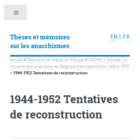
Toggle
Thèses et mémoires
EN
|
FR
sur les anarchismes
Accueil
>
Mémoires et thèses en français
>
INGHELS, Nicolas. Le
mouvement anarchiste en Belgique francophone de 1945 à 1970
>
1944-1952 Tentatives de reconstruction
1944-1952 Tentatives
de reconstruction