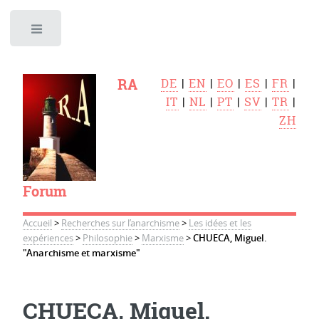
Toggle
RA
DE
|
EN
|
EO
|
ES
|
FR
|
IT
|
NL
|
PT
|
SV
|
TR
|
ZH
Forum
Accueil
>
Recherches sur l’anarchisme
>
Les idées et les
expériences
>
Philosophie
>
Marxisme
>
CHUECA, Miguel.
"Anarchisme et marxisme"
CHUECA, Miguel.