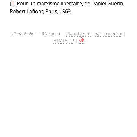
[
1
]
Pour un marxisme libertaire, de Daniel Guérin,
Robert Laffont, Paris, 1969.
2003- 2026 — RA Forum |
Plan du site
|
Se connecter
|
HTML5 UP
|