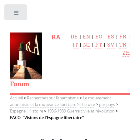
Toggle
RA
DE
|
EN
|
EO
|
ES
|
FR
|
IT
|
NL
|
PT
|
SV
|
TR
|
ZH
Forum
Accueil
>
Recherches sur l’anarchisme
>
Le mouvement
anarchiste et la mouvance libertaire
>
Histoire
>
par pays
>
Espagne : Histoire
>
1936-1939 Guerre civile et révolution
>
PACO. "Visions de l’Espagne libertaire"