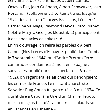
écrivains et des scientifiques (Albert Camus,
Octavio Paz, Jean Guéheno, Albert Schweitzer, Jean
Rostand…) collaborent à certains titres. Jusqu’en
1972, des artistes (Georges Brassens, Léo Ferré,
Catherine Sauvage, Raymond Devos, Paco Ibanez,
Colette Magny, Georges Moustaki…) participeront
à des spectacles de solidarité.
En fin d’ouvrage, on relira les paroles d’Albert
Camus (Nos Frères d’Espagne, publié dans Combat
le 7 septembre 1944) ou d’André Breton (Onze
camarades condamnés à mort en Espagne :
sauvez-les, publié dans Le Libertaire le 6 mars
1952), on regardera les affiches qui dénonçaient
les crimes de Franco. Le militant anarchiste
Salvador Puig Antich fut garrotté le 3 mai 1974. Ce
qui fit dire à Cabu, à la Une d’un Charlie Hebdo,
dessin de gros beauf à l’appui, « Les salauds sont
en vacances en Espagne ».