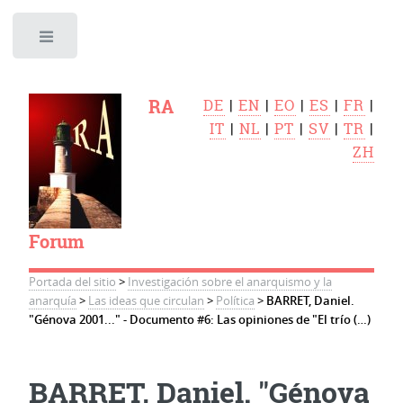
Toggle
RA
DE
|
EN
|
EO
|
ES
|
FR
|
IT
|
NL
|
PT
|
SV
|
TR
|
ZH
Forum
Portada del sitio
>
Investigación sobre el anarquismo y la
anarquía
>
Las ideas que circulan
>
Política
>
BARRET, Daniel.
"Génova 2001..." - Documento #6: Las opiniones de "El trío (…)
BARRET, Daniel. "Génova