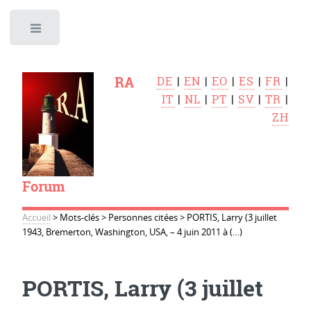
Toggle
RA
DE
|
EN
|
EO
|
ES
|
FR
|
IT
|
NL
|
PT
|
SV
|
TR
|
ZH
Forum
Accueil
>
Mots-clés
>
Personnes citées
>
PORTIS, Larry (3 juillet
1943, Bremerton, Washington, USA, – 4 juin 2011 à (…)
PORTIS, Larry (3 juillet