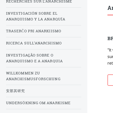
RECHERCHES SUR L’ANARCHISME
Ar
INVESTIGACIÓN SOBRE EL
ANARQUISMO Y LA ANARQUÍA
TRASERĈO PRI ANARKIISMO
BR
RICERCA SULL’ANARCHISMO
"It
INVESTIGAÇÃO SOBRE O
sur
ANARQUISMO E A ANARQUIA
ret
WILLKOMMEN ZU
ANARCHISMUSFORSCHUNG
安那其研究
UNDERSÖKNING OM ANARKISME