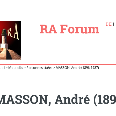
le
RA Forum
DE
|
ueil
>
Mots-clés
>
Personnes citées
>
MASSON, André (1896-1987)
MASSON, André (189