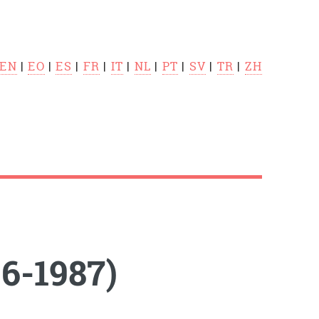
EN
|
EO
|
ES
|
FR
|
IT
|
NL
|
PT
|
SV
|
TR
|
ZH
6-1987)