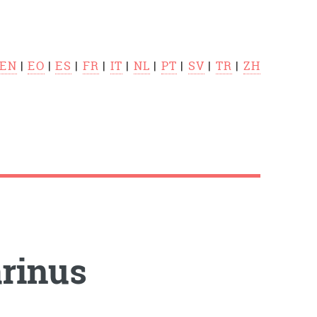
EN
|
EO
|
ES
|
FR
|
IT
|
NL
|
PT
|
SV
|
TR
|
ZH
rinus