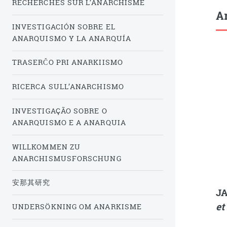
RECHERCHES SUR L’ANARCHISME
Ar
INVESTIGACIÓN SOBRE EL
ANARQUISMO Y LA ANARQUÍA
TRASERĈO PRI ANARKIISMO
RICERCA SULL’ANARCHISMO
INVESTIGAÇÃO SOBRE O
ANARQUISMO E A ANARQUIA
WILLKOMMEN ZU
ANARCHISMUSFORSCHUNG
安那其研究
JA
et
UNDERSÖKNING OM ANARKISME