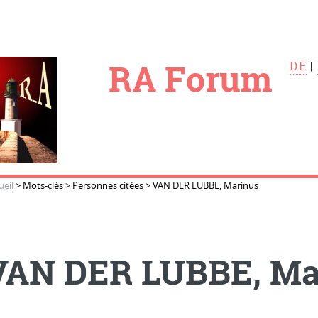
le
RA Forum
DE
|
ueil
>
Mots-clés
>
Personnes citées
>
VAN DER LUBBE, Marinus
VAN DER LUBBE, Ma