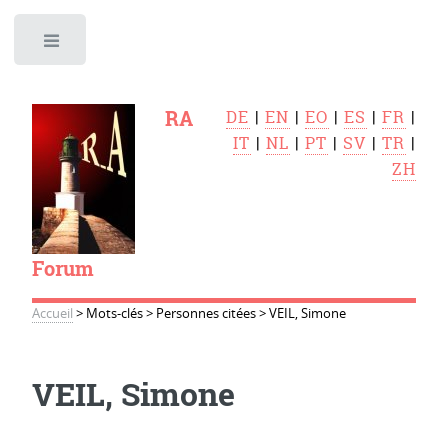
Toggle
RA
DE
|
EN
|
EO
|
ES
|
FR
|
IT
|
NL
|
PT
|
SV
|
TR
|
ZH
Forum
Accueil
>
Mots-clés
>
Personnes citées
>
VEIL, Simone
VEIL, Simone