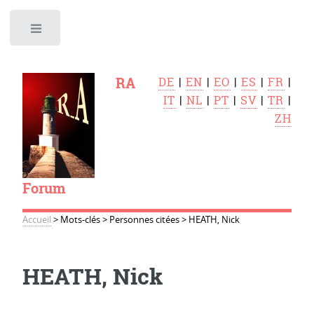
Toggle
RA
DE
|
EN
|
EO
|
ES
|
FR
|
IT
|
NL
|
PT
|
SV
|
TR
|
ZH
Forum
Accueil
>
Mots-clés
>
Personnes citées
>
HEATH, Nick
HEATH, Nick