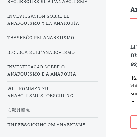
RECHERCHES SUR L’ANARCHISME
Ar
INVESTIGACIÓN SOBRE EL
ANARQUISMO Y LA ANARQUÍA
TRASERĈO PRI ANARKIISMO
LI
RICERCA SULL’ANARCHISMO
li
es
INVESTIGAÇÃO SOBRE O
ANARQUISMO E A ANARQUIA
[Ra
>ht
WILLKOMMEN ZU
So
ANARCHISMUSFORSCHUNG
esc
安那其研究
UNDERSÖKNING OM ANARKISME