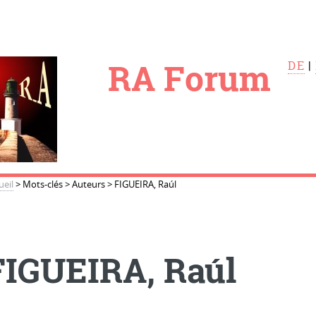
le
RA Forum
DE
|
ueil
>
Mots-clés
>
Auteurs
>
FIGUEIRA, Raúl
FIGUEIRA, Raúl