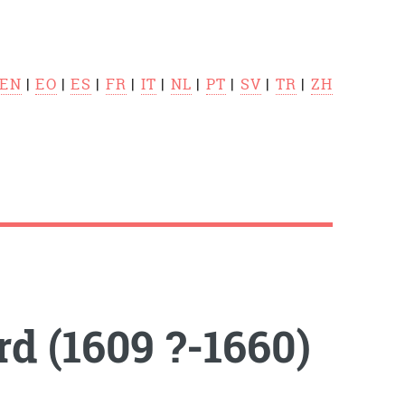
EN
|
EO
|
ES
|
FR
|
IT
|
NL
|
PT
|
SV
|
TR
|
ZH
 (1609 ?-1660)