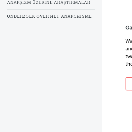
ANARŞIZM ÜZERINE ARAŞTIRMALAR
ONDERZOEK OVER HET ANARCHISME
Ga
Wa
an
tw
th