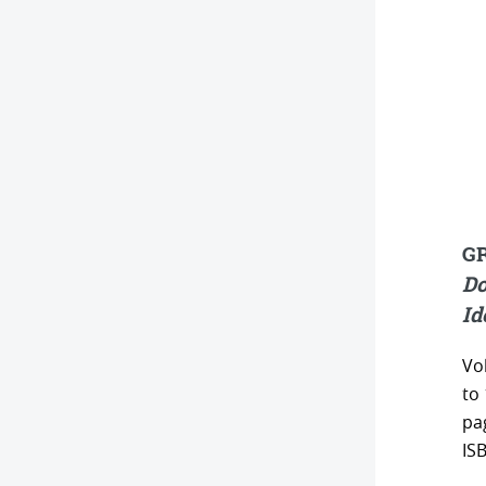
GR
Do
Id
Vo
to
pa
ISB