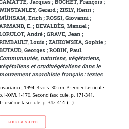
CAMATTE, Jacques ; BOCHET, François ;
WINSTANLEY, Gerard ; ZISLY, Henri ;
MÜHSAM, Erich ; ROSSI, Giovanni ;
ARMAND, E. ; DEVALDÈS, Manuel ;
LORULOT, André ; GRAVE, Jean ;
RIMBAULT, Louis ; ZAIKOWSKA, Sophie ;
BUTAUD, Georges ; ROBIN, Paul.
Communautés, naturiens, végétariens,
végétaliens et crudivégétaliens dans le
mouvement anarchiste français : textes
Invariance, 1994. 3 vols. 30 cm. Premier fascicule.
p. I-XXVI, 1-170. Second fascicule. p. 171-341.
Troisième fascicule. p. 342-414. (…)
LIRE LA SUITE