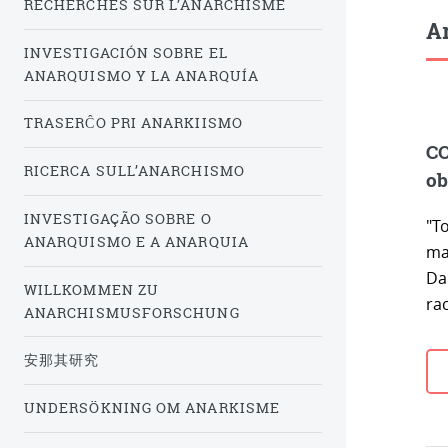
RECHERCHES SUR L’ANARCHISME
Ar
INVESTIGACIÓN SOBRE EL
ANARQUISMO Y LA ANARQUÍA
TRASERĈO PRI ANARKIISMO
CO
RICERCA SULL’ANARCHISMO
ob
INVESTIGAÇÃO SOBRE O
"To
ANARQUISMO E A ANARQUIA
ma
Dan
WILLKOMMEN ZU
ra
ANARCHISMUSFORSCHUNG
安那其研究
UNDERSÖKNING OM ANARKISME