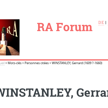
le
RA Forum
DE
|
ueil
>
Mots-clés
>
Personnes citées
>
WINSTANLEY, Gerrard (1609 ?-1660)
WINSTANLEY, Gerrard