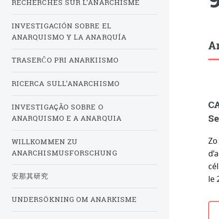
RECHERCHES SUR L’ANARCHISME
INVESTIGACIÓN SOBRE EL
ANARQUISMO Y LA ANARQUÍA
Ar
TRASERĈO PRI ANARKIISMO
RICERCA SULL’ANARCHISMO
CA
INVESTIGAÇÃO SOBRE O
Se
ANARQUISMO E A ANARQUIA
Zo
WILLKOMMEN ZU
ANARCHISMUSFORSCHUNG
d’
cé
安那其研究
le 
UNDERSÖKNING OM ANARKISME