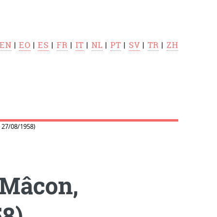
EN
|
EO
|
ES
|
FR
|
IT
|
NL
|
PT
|
SV
|
TR
|
ZH
 27/08/1958)
(Mâcon,
58)