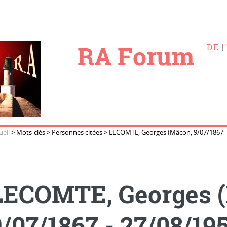
le
RA Forum
DE
|
ueil
>
Mots-clés
>
Personnes citées
>
LECOMTE, Georges (Mâcon, 9/07/1867 -
LECOMTE, Georges 
9/07/1867 - 27/08/19