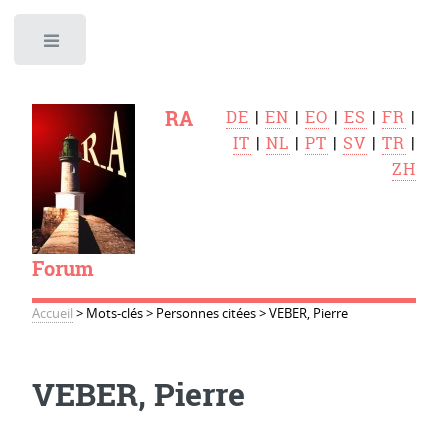
Toggle
RA
DE
|
EN
|
EO
|
ES
|
FR
|
IT
|
NL
|
PT
|
SV
|
TR
|
ZH
Forum
Accueil
>
Mots-clés
>
Personnes citées
>
VEBER, Pierre
VEBER, Pierre