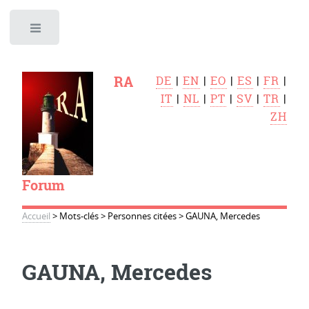
Toggle
RA
DE
|
EN
|
EO
|
ES
|
FR
|
IT
|
NL
|
PT
|
SV
|
TR
|
ZH
Forum
Accueil
>
Mots-clés
>
Personnes citées
>
GAUNA, Mercedes
GAUNA, Mercedes