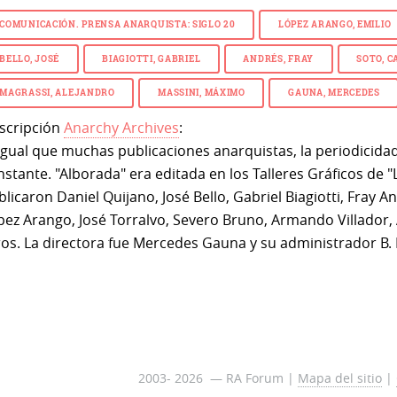
COMUNICACIÓN. PRENSA ANARQUISTA: SIGLO 20
LÓPEZ ARANGO, EMILIO
BELLO, JOSÉ
BIAGIOTTI, GABRIEL
ANDRÉS, FRAY
SOTO, C
MAGRASSI, ALEJANDRO
MASSINI, MÁXIMO
GAUNA, MERCEDES
scripción
Anarchy Archives
:
 igual que muchas publicaciones anarquistas, la periodicid
nstante. "Alborada" era editada en los Talleres Gráficos de 
licaron Daniel Quijano, José Bello, Gabriel Biagiotti, Fray A
pez Arango, José Torralvo, Severo Bruno, Armando Villador,
ros. La directora fue Mercedes Gauna y su administrador B. 
2003- 2026 — RA Forum |
Mapa del sitio
|