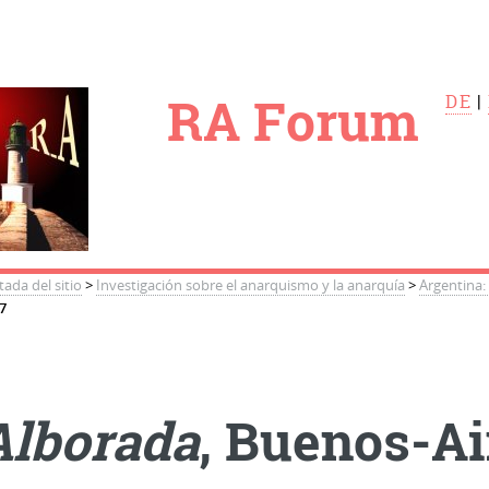
le
RA Forum
DE
|
tada del sitio
>
Investigación sobre el anarquismo y la anarquía
>
Argentina: 
7
Alborada
, Buenos-Ai