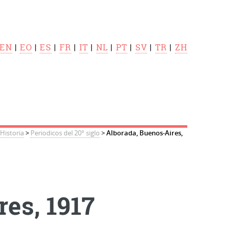
EN
|
EO
|
ES
|
FR
|
IT
|
NL
|
PT
|
SV
|
TR
|
ZH
Historia
>
Periodicos del 20° siglo
>
Alborada, Buenos-Aires,
res, 1917