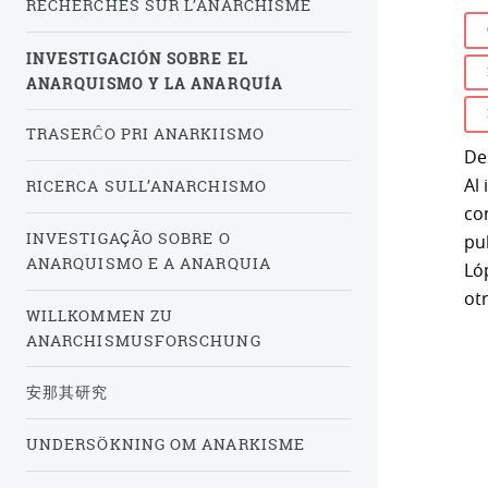
RECHERCHES SUR L’ANARCHISME
INVESTIGACIÓN SOBRE EL
ANARQUISMO Y LA ANARQUÍA
TRASERĈO PRI ANARKIISMO
De
Al
RICERCA SULL’ANARCHISMO
co
INVESTIGAÇÃO SOBRE O
pub
ANARQUISMO E A ANARQUIA
Ló
ot
WILLKOMMEN ZU
ANARCHISMUSFORSCHUNG
安那其研究
UNDERSÖKNING OM ANARKISME