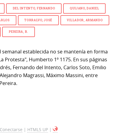
DEL INTENTO, FERNANDO
QUIJANO, DANIEL
ARLOS
TORRALVO, JOSÉ
VILLADOR, ARMANDO
PEREIRA, B.
ad semanal establecida no se mantenía en forma
"La Protesta", Humberto 1º 1175. En sus páginas
ndrés, Fernando del Intento, Carlos Soto, Emilio
 Alejandro Magrassi, Máximo Massini, entre
Pereira.
Conectarse
|
HTML5 UP
|