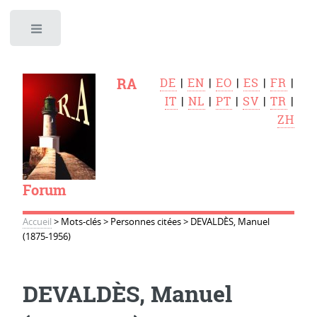
Toggle
RA
DE
|
EN
|
EO
|
ES
|
FR
|
IT
|
NL
|
PT
|
SV
|
TR
|
ZH
Forum
Accueil
>
Mots-clés
>
Personnes citées
>
DEVALDÈS, Manuel
(1875-1956)
DEVALDÈS, Manuel