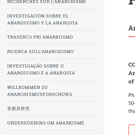
RECHERCHES SUR L’ANARCHISME
INVESTIGACIÓN SOBRE EL
ANARQUISMO Y LA ANARQUÍA
Ar
TRASERĈO PRI ANARKIISMO
RICERCA SULL’ANARCHISMO
CO
INVESTIGAÇÃO SOBRE O
An
ANARQUISMO E A ANARQUIA
of
WILLKOMMEN ZU
ANARCHISMUSFORSCHUNG
Ph.
50-
安那其研究
th
UNDERSÖKNING OM ANARKISME