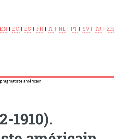
EN
|
EO
|
ES
|
FR
|
IT
|
NL
|
PT
|
SV
|
TR
|
ZH
 pragmatiste américain
2-1910).
ste américain