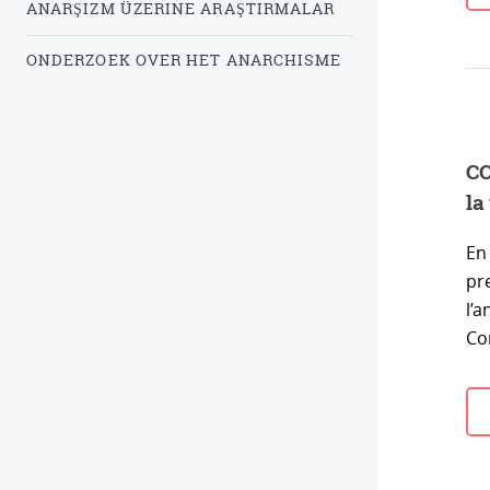
ANARŞIZM ÜZERINE ARAŞTIRMALAR
ONDERZOEK OVER HET ANARCHISME
CO
la
En
pr
l’a
Co