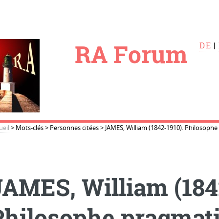
le
RA Forum
DE
|
ueil
>
Mots-clés
>
Personnes citées
>
JAMES, William (1842-1910). Philosophe
JAMES, William (184
Philosophe pragmati