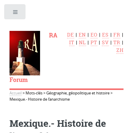
Toggle
RA
DE
|
EN
|
EO
|
ES
|
FR
|
IT
|
NL
|
PT
|
SV
|
TR
|
ZH
Forum
Accueil
>
Mots-clés
>
Géographie, géopolitique et histoire
>
Mexique.- Histoire de l’anarchisme
Mexique.- Histoire de