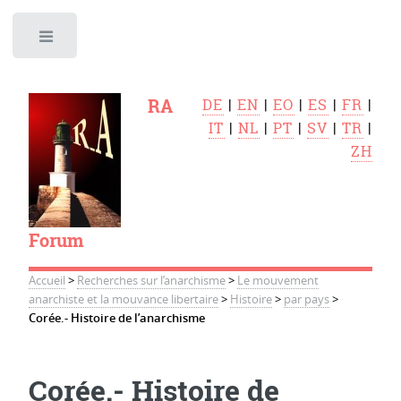
Toggle
RA
DE
|
EN
|
EO
|
ES
|
FR
|
IT
|
NL
|
PT
|
SV
|
TR
|
ZH
Forum
Accueil
>
Recherches sur l’anarchisme
>
Le mouvement
anarchiste et la mouvance libertaire
>
Histoire
>
par pays
>
Corée.- Histoire de l’anarchisme
Corée.- Histoire de