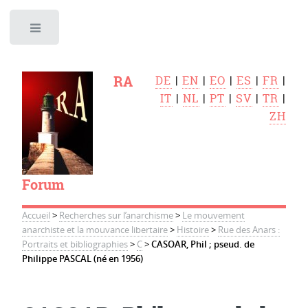
Toggle
RA
DE
|
EN
|
EO
|
ES
|
FR
|
IT
|
NL
|
PT
|
SV
|
TR
|
ZH
Forum
Accueil
>
Recherches sur l’anarchisme
>
Le mouvement
anarchiste et la mouvance libertaire
>
Histoire
>
Rue des Anars :
Portraits et bibliographies
>
C
>
CASOAR, Phil ; pseud. de
Philippe PASCAL (né en 1956)