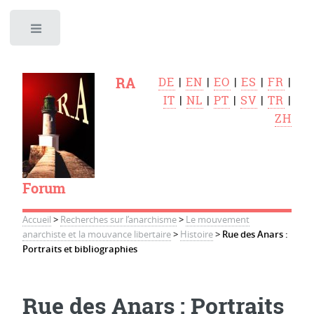
Toggle
RA
DE
|
EN
|
EO
|
ES
|
FR
|
IT
|
NL
|
PT
|
SV
|
TR
|
ZH
Forum
Accueil
>
Recherches sur l’anarchisme
>
Le mouvement
anarchiste et la mouvance libertaire
>
Histoire
>
Rue des Anars :
Portraits et bibliographies
Rue des Anars : Portraits