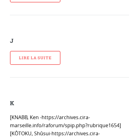
J
LIRE LA SUITE
K
[KNABB, Ken -https://archives.cira-
marseille.info/raforum/spip.php?rubrique1654]
[KÔTOKU, Shûsui-https://archives.cira-