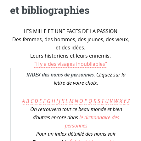
et bibliographies
LES MILLE ET UNE FACES DE LA PASSION
Des femmes, des hommes, des jeunes, des vieux,
et des idées.
Leurs historiens et leurs ennemis.
"Il y a des visages inoubliables"
INDEX des noms de personnes
. Cliquez sur la
lettre de votre choix.
A
B
C
D
E
F
G
H
I
J
K
L
M
N
O
P
Q
R
S
T
U
V
W
X
Y
Z
On retrouvera tout ce beau monde et bien
d’autres encore dans
le dictionnaire des
personnes
Pour un index détaillé des noms voir