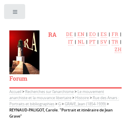
Toggle
RA
DE
|
EN
|
EO
|
ES
|
FR
|
IT
|
NL
|
PT
|
SV
|
TR
|
ZH
Forum
Accueil
>
Recherches sur l’anarchisme
>
Le mouvement
anarchiste et la mouvance libertaire
>
Histoire
>
Rue des Anars :
Portraits et bibliographies
>
G
>
GRAVE, Jean (1854-1939)
>
REYNAUD-PALIGOT, Carole. "Portrait et itinéraire de Jean
Grave"