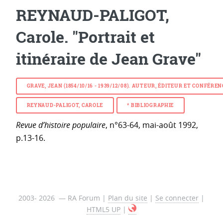
REYNAUD-PALIGOT,
Carole. "Portrait et
itinéraire de Jean Grave"
GRAVE, JEAN (1854/10/16 - 1939/12/08). AUTEUR, ÉDITEUR ET CONFÉRE
REYNAUD-PALIGOT, CAROLE
* BIBLIOGRAPHIE
Revue d’histoire populaire
, n°63-64, mai-août 1992,
p.13-16.
2003- 2026 — RA Forum |
Plan du site
|
Se connecter
|
HTML5 UP
|