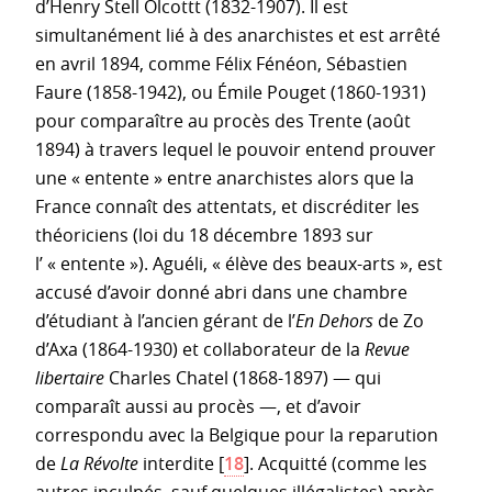
d’Henry Stell Olcottt (1832-1907). Il est
simultanément lié à des anarchistes et est arrêté
en avril 1894, comme Félix Fénéon, Sébastien
Faure (1858-1942), ou Émile Pouget (1860-1931)
pour comparaître au procès des Trente (août
1894) à travers lequel le pouvoir entend prouver
une « entente » entre anarchistes alors que la
France connaît des attentats, et discréditer les
théoriciens (loi du 18 décembre 1893 sur
l’ « entente »). Aguéli, « élève des beaux-arts », est
accusé d’avoir donné abri dans une chambre
d’étudiant à l’ancien gérant de l’
En Dehors
de Zo
d’Axa (1864-1930) et collaborateur de la
Revue
libertaire
Charles Chatel (1868-1897) — qui
comparaît aussi au procès —, et d’avoir
correspondu avec la Belgique pour la reparution
de
La Révolte
interdite
[
18
]
. Acquitté (comme les
autres inculpés, sauf quelques illégalistes) après