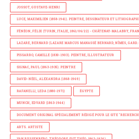
JOSSOT, GUSTAVE-HENRI
LUCE, MAXIMILIEN (1858-1941). PEINTRE, DESSINATEUR ET LITHOGRAPH
FÉNÉON, FÉLIX (TURIN, ITALIE, 1861/06/22) - CHÂTENAY-MALABRY, FR
LAZARE, BERNARD (LAZARE MARCUS MANASSÉ BERNARD, NÎMES, GARD.- 1
PISSARRO, CAMILLE (1830-1903). PEINTRE, ILLUSTRATEUR
SIGNAC, PAUL (1863-1935). PEINTRE
DAVID-NÉEL, ALEXANDRA (1868-1969)
RAFANELLI, LEDA (1880-1971)
ÉGYPTE
MUNCH, EDVARD (1863-1944)
DOCUMENT ORIGINAL SPÉCIALEMENT RÉDIGÉ POUR LE SITE "RECHERCH
ARTS. ARTISTE
VAN RYSSENBERG, THÉODORE (DIT THÉO, 1862-1926)