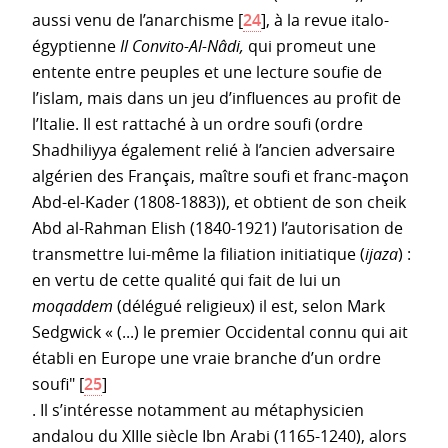
aussi venu de l’anarchisme
[
24
]
, à la revue italo-
égyptienne
Il Convito-Al-Nâdi,
qui promeut une
entente entre peuples et une lecture soufie de
l’islam, mais dans un jeu d’influences au profit de
l’Italie. Il est rattaché à un ordre soufi (ordre
Shadhiliyya également relié à l’ancien adversaire
algérien des Français, maître soufi et franc-maçon
Abd-el-Kader (1808-1883)), et obtient de son cheik
Abd al-Rahman Elish (1840-1921) l’autorisation de
transmettre lui-même la filiation initiatique (
ijaza
) :
en vertu de cette qualité qui fait de lui un
moqaddem
(délégué religieux) il est, selon Mark
Sedgwick « (...) le premier Occidental connu qui ait
établi en Europe une vraie branche d’un ordre
soufi"
[
25
]
. Il s’intéresse notamment au métaphysicien
andalou du XIIIe siècle Ibn Arabi (1165-1240), alors