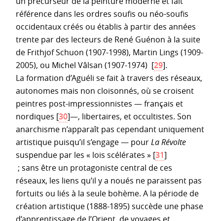
un précurseur de la peinture moderne et fait
référence dans les ordres soufis ou néo-soufis
occidentaux créés ou établis à partir des années
trente par des lecteurs de René Guénon à la suite
de Frithjof Schuon (1907-1998), Martin Lings (1909-
2005), ou Michel Vâlsan (1907-1974)
[
29
]
.
La formation d’Aguéli se fait à travers des réseaux,
autonomes mais non cloisonnés, où se croisent
peintres post-impressionnistes — français et
nordiques
[
30
]
—, libertaires, et occultistes. Son
anarchisme n’apparaît pas cependant uniquement
artistique puisqu’il s’engage — pour
La Révolte
suspendue par les « lois scélérates »
[
31
]
; sans être un protagoniste central de ces
réseaux, les liens qu’il y a noués ne paraissent pas
fortuits ou liés à la seule bohème. A la période de
création artistique (1888-1895) succède une phase
d’apprentissage de l’Orient, de voyages et