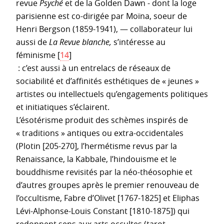
revue
Psyché
et de la Golden Dawn - dont la loge
parisienne est co-dirigée par Moïna, soeur de
Henri Bergson (1859-1941), — collaborateur lui
aussi de
La Revue blanche,
s’intéresse au
féminisme
[
14
]
: c’est aussi à un entrelacs de réseaux de
sociabilité et d’affinités esthétiques de « jeunes »
artistes ou intellectuels qu’engagements politiques
et initiatiques s’éclairent.
L’ésotérisme produit des schèmes inspirés de
« traditions » antiques ou extra-occidentales
(Plotin [205-270], l’hermétisme revus par la
Renaissance, la Kabbale, l’hindouisme et le
bouddhisme revisités par la néo-théosophie et
d’autres groupes après le premier renouveau de
l’occultisme, Fabre d’Olivet [1767-1825] et Eliphas
Lévi-Alphonse-Louis Constant [1810-1875]) qui
redonnent sens aux arts occultes (tarot,