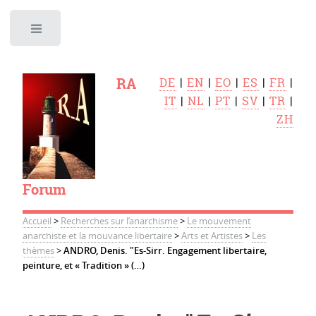
Toggle
RA
DE
|
EN
|
EO
|
ES
|
FR
|
IT
|
NL
|
PT
|
SV
|
TR
|
ZH
Forum
Accueil
>
Recherches sur l’anarchisme
>
Le mouvement
anarchiste et la mouvance libertaire
>
Arts et Artistes
>
Les
thèmes
>
ANDRO, Denis. "Es-Sirr. Engagement libertaire,
peinture, et « Tradition » (…)