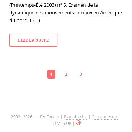
(Printemps-Été 2003) n° 5. Examen de la
dynamique des mouvements sociaux en Amérique
du nord. L (…)
LIRE LA SUITE
1
2
3
2003- 2026 — RA Forum |
Plan du site
|
Se connecter
|
HTML5 UP
|