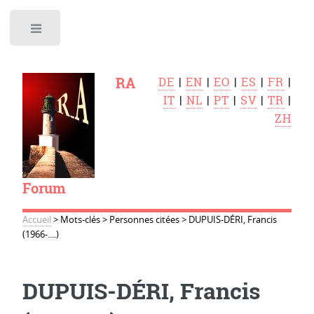
Toggle
RA
DE
|
EN
|
EO
|
ES
|
FR
|
IT
|
NL
|
PT
|
SV
|
TR
|
ZH
Forum
Accueil
>
Mots-clés
>
Personnes citées
>
DUPUIS-DÉRI, Francis
(1966-....)
DUPUIS-DÉRI, Francis