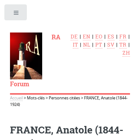
Toggle
RA
DE
|
EN
|
EO
|
ES
|
FR
|
IT
|
NL
|
PT
|
SV
|
TR
|
ZH
Forum
Accueil
>
Mots-clés
>
Personnes citées
>
FRANCE, Anatole (1844-
1924)
FRANCE, Anatole (1844-