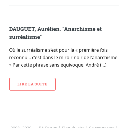
DAUGUET, Aurélien. "Anarchisme et
surréalisme"
Où le surréalisme s’est pour la « première fois
reconnu... c’est dans le miroir noir de l’anarchisme.
» Par cette phrase sans équivoque, André (…)
LIRE LA SUITE
2003- 2026 — RA Forum |
Plan du site
|
Se connecter
|