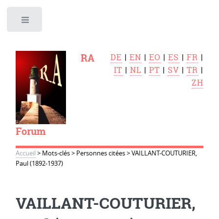
Toggle
RA
DE
|
EN
|
EO
|
ES
|
FR
|
IT
|
NL
|
PT
|
SV
|
TR
|
ZH
Forum
Accueil
>
Mots-clés
>
Personnes citées
>
VAILLANT-COUTURIER,
Paul (1892-1937)
VAILLANT-COUTURIER,