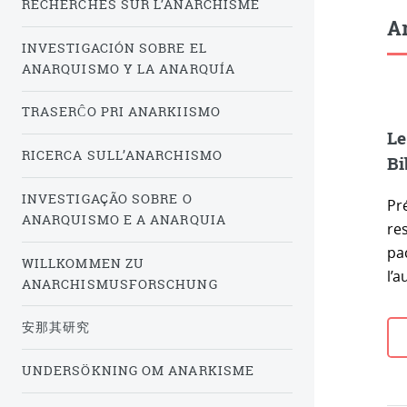
RECHERCHES SUR L’ANARCHISME
Ar
INVESTIGACIÓN SOBRE EL
ANARQUISMO Y LA ANARQUÍA
TRASERĈO PRI ANARKIISMO
Le
RICERCA SULL’ANARCHISMO
Bi
INVESTIGAÇÃO SOBRE O
Pr
ANARQUISMO E A ANARQUIA
re
pac
WILLKOMMEN ZU
l’a
ANARCHISMUSFORSCHUNG
安那其研究
UNDERSÖKNING OM ANARKISME