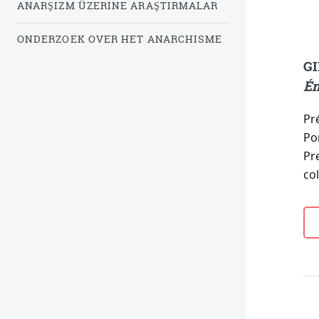
ANARŞIZM ÜZERINE ARAŞTIRMALAR
ONDERZOEK OVER HET ANARCHISME
GI
Ém
Pré
Po
Pr
col