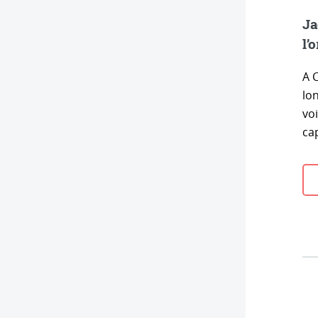
Ja
l’
A 
lo
vo
ca