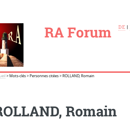
le
RA Forum
DE
|
ueil
>
Mots-clés
>
Personnes citées
>
ROLLAND, Romain
ROLLAND, Romain