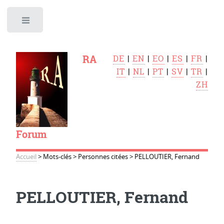
Toggle
RA
DE
|
EN
|
EO
|
ES
|
FR
|
IT
|
NL
|
PT
|
SV
|
TR
|
ZH
Forum
Accueil
>
Mots-clés
>
Personnes citées
>
PELLOUTIER, Fernand
PELLOUTIER, Fernand