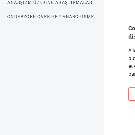
ANARŞIZM ÜZERINE ARAŞTIRMALAR
ONDERZOEK OVER HET ANARCHISME
Co
di
Al
ou
et 
pa