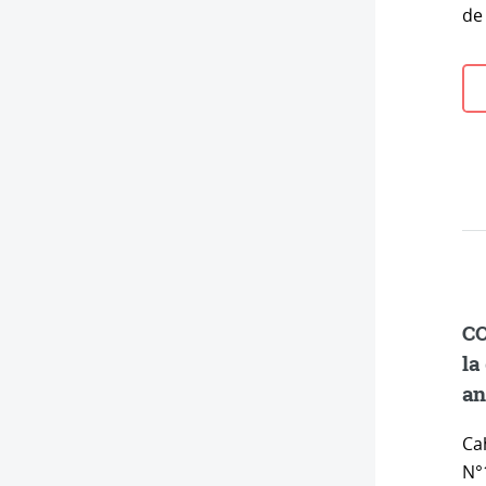
de
CO
la
an
Ca
N°1