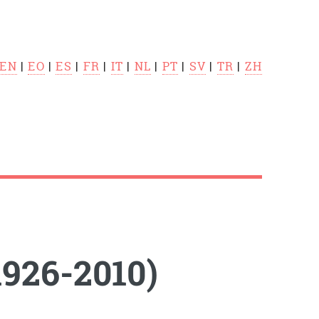
EN
|
EO
|
ES
|
FR
|
IT
|
NL
|
PT
|
SV
|
TR
|
ZH
926-2010)