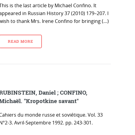
This is the last article by Michael Confino. It
appeared in Russian History 37 (2010) 179–207. I
wish to thank Mrs. Irene Confino for bringing (…)
READ MORE
RUBINSTEIN, Daniel ; CONFINO,
Michaël. "Kropotkine savant"
Cahiers du monde russe et soviétique. Vol. 33
N°2-3. Avril-Septembre 1992. pp. 243-301.