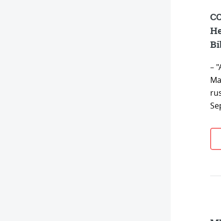
CO
He
Bi
– 
Ma
rus
Se