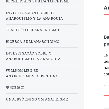
RECHERCHES SUR L’ANARCHISME
Ar
INVESTIGACIÓN SOBRE EL
ANARQUISMO Y LA ANARQUÍA
TRASERĈO PRI ANARKIISMO
Ba
RICERCA SULL’ANARCHISMO
pu
INVESTIGAÇÃO SOBRE O
La 
ANARQUISMO E A ANARQUIA
pe
pa
WILLKOMMEN ZU
co
ANARCHISMUSFORSCHUNG
安那其研究
UNDERSÖKNING OM ANARKISME