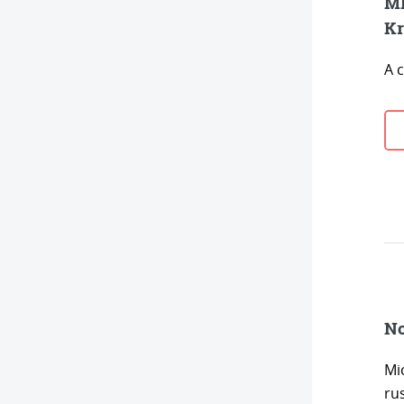
MI
Kr
A 
No
Mic
ru