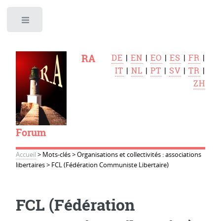
Toggle
RA
DE
|
EN
|
EO
|
ES
|
FR
|
IT
|
NL
|
PT
|
SV
|
TR
|
ZH
Forum
Accueil
>
Mots-clés
>
Organisations et collectivités : associations
libertaires
>
FCL (Fédération Communiste Libertaire)
FCL (Fédération