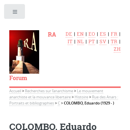
Toggle
RA
DE
|
EN
|
EO
|
ES
|
FR
|
IT
|
NL
|
PT
|
SV
|
TR
|
ZH
Forum
Accueil
>
Recherches sur l’anarchisme
>
Le mouvement
anarchiste et la mouvance libertaire
>
Histoire
>
Rue des Anars :
Portraits et bibliographies
>
C
>
COLOMBO, Eduardo (1929 - )
COLOMBO, Eduardo