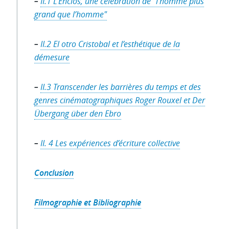
–
II.1
L’Enclos
, une célébration de "l’homme plus
grand que l’homme"
–
II.2
El otro Cristobal
et l’esthétique de la
démesure
–
‪II.3 Transcender les barrières du temps et des
genres cinématographiques
Roger Rouxel
et
Der
Übergang über den Ebro
–
Conclusion
Filmographie et Bibliographie