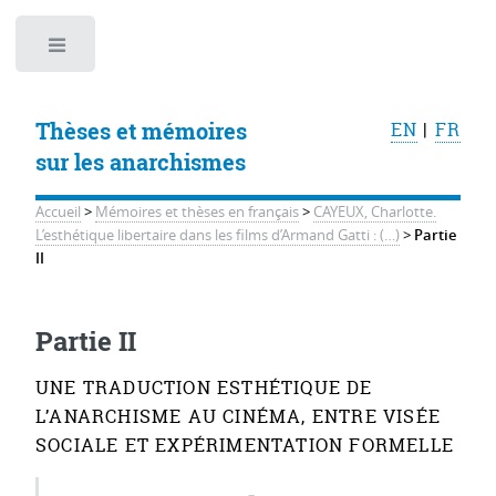
Toggle
Thèses et mémoires
EN
|
FR
sur les anarchismes
Accueil
>
Mémoires et thèses en français
>
CAYEUX, Charlotte.
L’esthétique libertaire dans les films d’Armand Gatti : (…)
>
Partie
II
Partie II
UNE TRADUCTION ESTHÉTIQUE DE
L’ANARCHISME AU CINÉMA, ENTRE VISÉE
SOCIALE ET EXPÉRIMENTATION FORMELLE