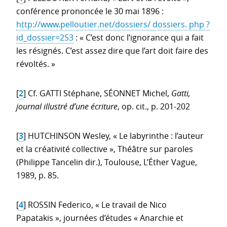
conférence prononcée le 30 mai 1896 :
http://www.pelloutier.net/dossiers/ dossiers. php ?
id_dossier=2S3
: « C’est donc l’ignorance qui a fait
les résignés. C’est assez dire que l’art doit faire des
révoltés. »
[
2
]
Cf. GATTI Stéphane, SÉONNET Michel,
Gatti,
journal illustré d’une écriture
, op. cit., p. 201-202
[
3
]
HUTCHINSON Wesley, « Le labyrinthe : l’auteur
et la créativité collective », Théâtre sur paroles
(Philippe Tancelin dir.), Toulouse, L’Éther Vague,
1989, p. 85.
[
4
]
ROSSIN Federico, « Le travail de Nico
Papatakis », journées d’études « Anarchie et