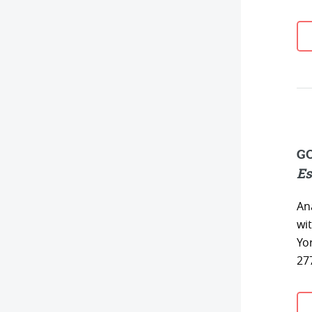
G
Es
An
wi
Yo
27