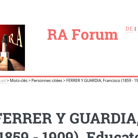
le
RA Forum
DE
|
ueil
>
Mots-clés
>
Personnes citées
>
FERRER Y GUARDIA, Francisco (1859 - 190
FERRER Y GUARDIA,
(1859 - 1909). Educa