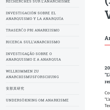
RECHERCHES SUR L’ANARCHISME
INVESTIGACIÓN SOBRE EL
ANARQUISMO Y LA ANARQUÍA
TRASERĈO PRI ANARKIISMO
Ar
RICERCA SULL’ANARCHISMO
INVESTIGAÇÃO SOBRE O
ANARQUISMO E A ANARQUIA
20
WILLKOMMEN ZU
"L
ANARCHISMUSFORSCHUNG
re
安那其研究
Co
"L’
UNDERSÖKNING OM ANARKISME
Te