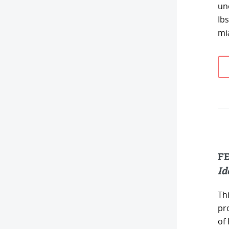
un
Ibs
mi
FE
Id
Thi
pro
of 