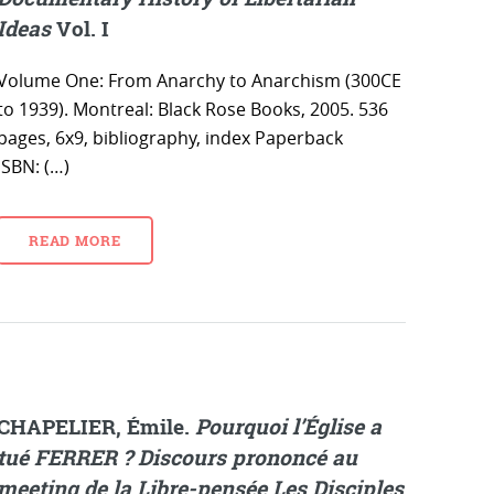
Ideas
Vol. I
Volume One: From Anarchy to Anarchism (300CE
to 1939). Montreal: Black Rose Books, 2005. 536
pages, 6x9, bibliography, index Paperback
ISBN: (…)
READ MORE
CHAPELIER, Émile.
Pourquoi l’Église a
tué FERRER ? Discours prononcé au
meeting de la Libre-pensée Les Disciples