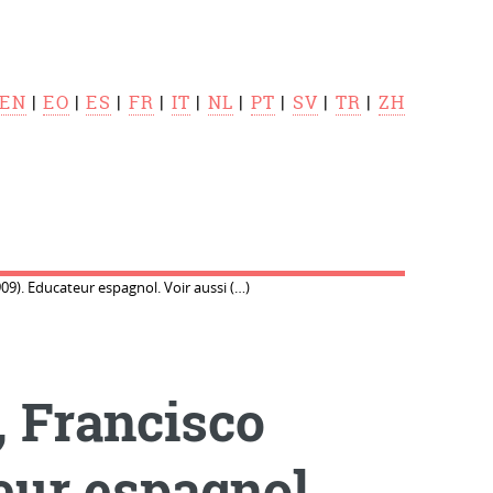
EN
|
EO
|
ES
|
FR
|
IT
|
NL
|
PT
|
SV
|
TR
|
ZH
9). Educateur espagnol. Voir aussi (…)
 Francisco
teur espagnol.