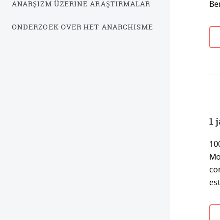
Be
ANARŞIZM ÜZERINE ARAŞTIRMALAR
ONDERZOEK OVER HET ANARCHISME
1 
100
Mo
co
est