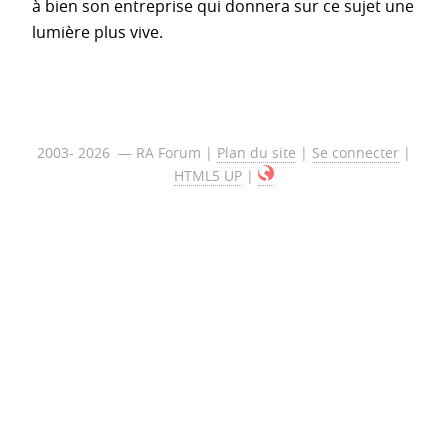
à bien son entreprise qui donnera sur ce sujet une
lumière plus vive.
2003- 2026 — RA Forum |
Plan du site
|
Se connecter
|
HTML5 UP
|