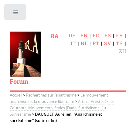
Toggle
RA
DE
|
EN
|
EO
|
ES
|
FR
|
IT
|
NL
|
PT
|
SV
|
TR
|
ZH
Forum
Accueil
>
Recherches sur l’anarchisme
>
Le mouvement
anarchiste et la mouvance libertaire
>
Arts et Artistes
>
Les
Courants, Mouvements, Styles (Dada, Surréalisme...)
>
Surréalisme
>
DAUGUET, Aurélien. "Anarchisme et
surréalisme" (suite et fin).