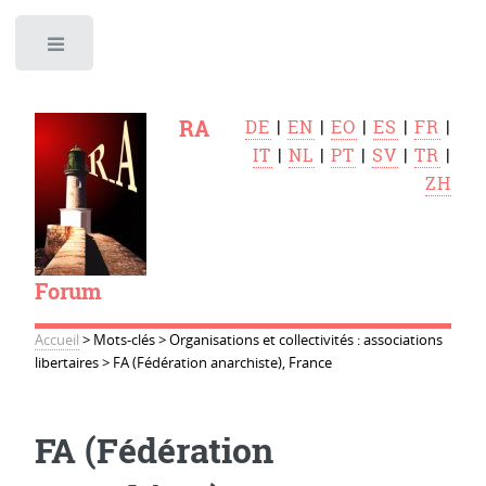
Toggle
RA
DE
|
EN
|
EO
|
ES
|
FR
|
IT
|
NL
|
PT
|
SV
|
TR
|
ZH
Forum
Accueil
>
Mots-clés
>
Organisations et collectivités : associations
libertaires
>
FA (Fédération anarchiste), France
FA (Fédération