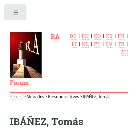
Toggle
RA
DE
|
EN
|
EO
|
ES
|
FR
|
IT
|
NL
|
PT
|
SV
|
TR
|
ZH
Forum
Accueil
>
Mots-clés
>
Personnes citées
>
IBÁÑEZ, Tomás
IBÁÑEZ, Tomás