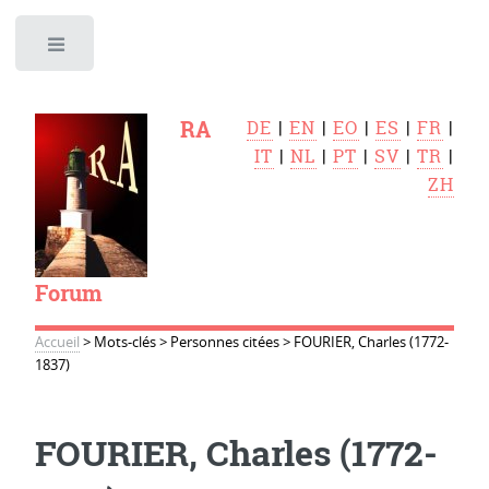
Toggle
RA
DE
|
EN
|
EO
|
ES
|
FR
|
IT
|
NL
|
PT
|
SV
|
TR
|
ZH
Forum
Accueil
>
Mots-clés
>
Personnes citées
>
FOURIER, Charles (1772-
1837)
FOURIER, Charles (1772-