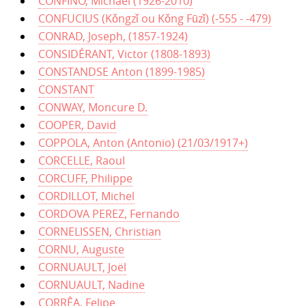
CONFINO, Michael (1926-2010)
CONFUCIUS (Kǒngzǐ ou Kǒng Fūzǐ) (-555 - -479)
CONRAD, Joseph, (1857-1924)
CONSIDÉRANT, Victor (1808-1893)
CONSTANDSE Anton (1899-1985)
CONSTANT
CONWAY, Moncure D.
COOPER, David
COPPOLA, Anton (Antonio) (21/03/1917+)
CORCELLE, Raoul
CORCUFF, Philippe
CORDILLOT, Michel
CORDOVA PEREZ, Fernando
CORNELISSEN, Christian
CORNU, Auguste
CORNUAULT, Joël
CORNUAULT, Nadine
CORRÊA, Felipe