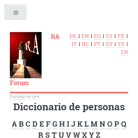
Toggle
RA
DE
|
EN
|
EO
|
ES
|
FR
|
IT
|
NL
|
PT
|
SV
|
TR
|
ZH
Forum
Portada del sitio
Diccionario de personas
A
B
C
D
E
F
G
H
I
J
K
L
M
N
O
P
Q
R
S
T
U
V
W
X
Y
Z