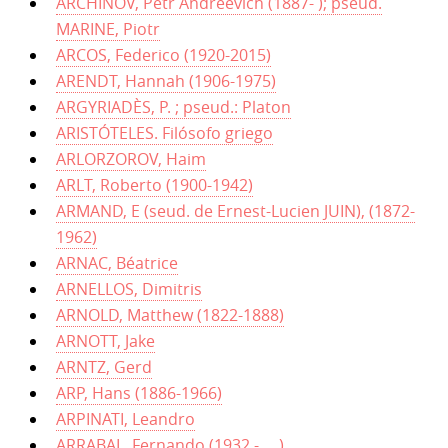
ARCHINOV, Petr Andreevich (1887- ); pseud.
MARINE, Piotr
ARCOS, Federico (1920-2015)
ARENDT, Hannah (1906-1975)
ARGYRIADÈS, P. ; pseud.: Platon
ARISTÓTELES. Filósofo griego
ARLORZOROV, Haim
ARLT, Roberto (1900-1942)
ARMAND, E (seud. de Ernest-Lucien JUIN), (1872-
1962)
ARNAC, Béatrice
ARNELLOS, Dimitris
ARNOLD, Matthew (1822-1888)
ARNOTT, Jake
ARNTZ, Gerd
ARP, Hans (1886-1966)
ARPINATI, Leandro
ARRABAL, Fernando (1932 - ....)